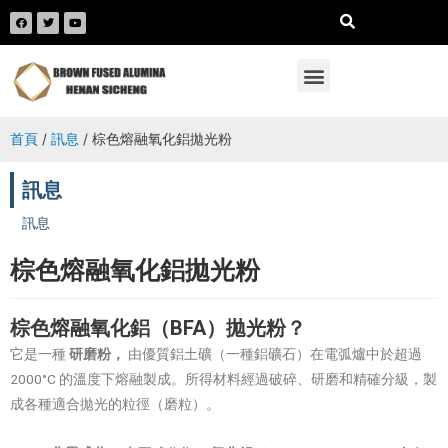
首頁
/
訊息
/ 棕色熔融氧化鋁拋光粉
訊息
訊息
棕色熔融氧化鋁拋光粉
棕色熔融氧化鋁（BFA）拋光粉？
它是一種
研磨粉，
由優質鋁土礦（一種鋁礦石）在電弧爐中於超過
2000°C 的溫度下熔融製成。所得材料經過破碎、研磨和精確分級，製
成各種適合拋光的粒徑（磨粒）。