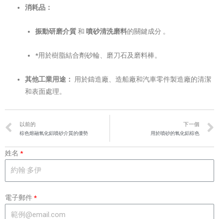
消耗品：
振動研磨介質
和
噴砂清洗磨料
的關鍵成分
。
*用於樹脂結合劑砂輪、磨刀石及磨料棒。
其他工業用途：
用於鑄造廠、造船廠和汽車零件製造廠的清潔
和表面處理。
以前的
下一個
棕色熔融氧化鋁噴砂介質的優勢
用於噴砂的氧化鋁棕色
姓名
電子郵件