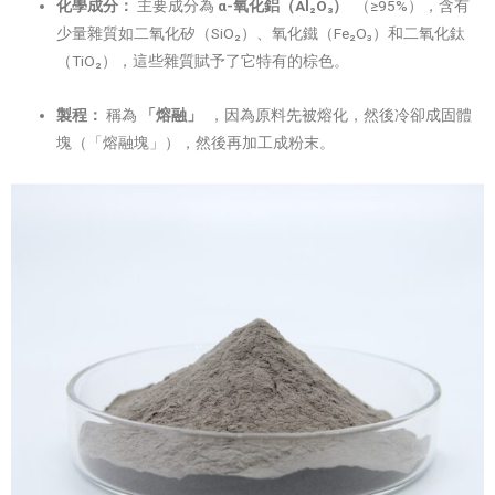
化學成分：
主要成分為
α-氧化鋁（Al₂O₃）
（≥95%），含有
少量雜質如二氧化矽（SiO₂）、氧化鐵（Fe₂O₃）和二氧化鈦
（TiO₂），這些雜質賦予了它特有的棕色。
製程：
稱為
「熔融」
，因為原料先被熔化，然後冷卻成固體
塊（「熔融塊」），然後再加工成粉末。