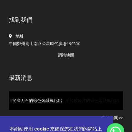
找到我們
地址
中國鄭州嵩山南路亞星時代廣場1903室
網站地圖
最新消息
石的棕色熔融氧化鋁
用於砂輪片的棕色熔融氧化鋁
所有新聞 >>
本網站使用 cookie 來確保您在我們的網站上