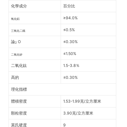
化學成分
百分比
≥94.0%
氧化鋁
≤0.5%
三氧化二鐵
論
O
≤0.30%
2
≤1.50%
二氧化矽
二氧化鈦
1.5-3.8％
高的
≤0.30%
理化指標
體積密度
1.53-1.99克/立方厘米
顆粒密度
3.90克/立方厘米
莫氏硬度
9