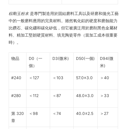
棕剛玉粉末
是專門製造用於固結磨料工具以及研磨和拋光工藝
中的一般磨料應用的完美材料。雖然氧化鋁的硬度和磨蝕能力
比鑽石、碳化硼和碳化矽低，但它被廣泛用於磨削黑色金屬材
料、精加工堅韌硬質材料、填充陶瓷零件（當加工成本很重要
時）。
物品
D0（一
D3(微米)
D50(一個)
D94(微
個）
米)
#240
＜127
＜103
57.0±3.0
＞40
#280
＜112
＜87
48.0±3.0
＞33
第 320
＜98
＜74
40.0±2.5
＞27
章