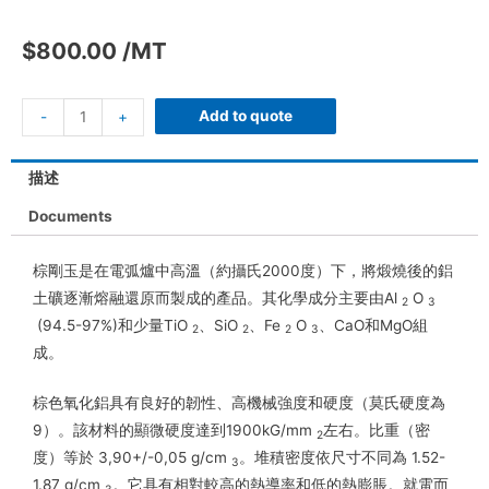
$
800.00
/MT
Add to quote
-
+
描述
Documents
棕剛玉是在電弧爐中高溫（約攝氏2000度）下，將煅燒後的鋁
土礦逐漸熔融還原而製成的產品。其化學成分主要由Al
O
2
3
(94.5-97%)和少量TiO
、SiO
、Fe
O
、CaO和MgO組
2
2
2
3
成。
棕色氧化鋁具有良好的韌性、高機械強度和硬度（莫氏硬度為
9）。該材料的顯微硬度達到1900kG/mm
左右。比重（密
2
度）等於 3,90+/-0,05 g/cm
。堆積密度依尺寸不同為 1.52-
3
1.87 g/cm
。它具有相對較高的熱導率和低的熱膨脹。就電而
3